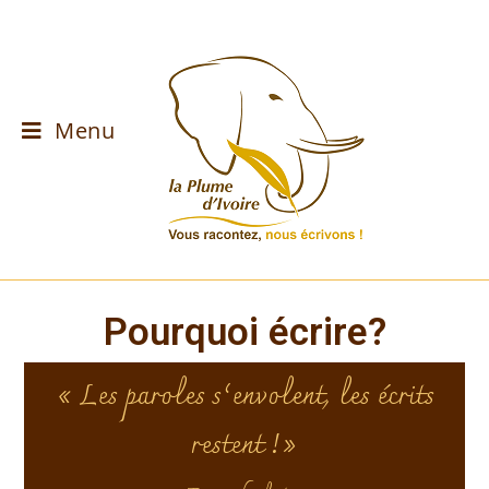
Menu
Pourquoi écrire?
« Les paroles s’envolent, les écrits
restent !»